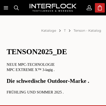
Zum Hauptinhalt springen
War
Kataloge
T
Tenson - Katalog