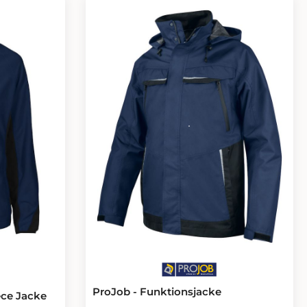
stufen
-C64 kann um
ProJob - Funktionsjacke
ece Jacke