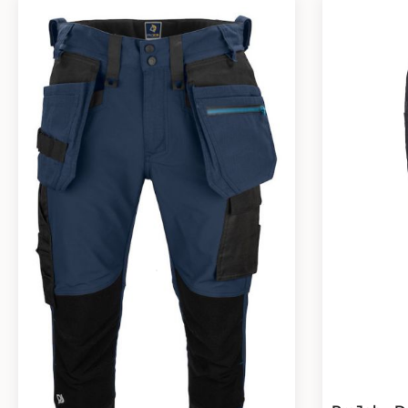
gekleidet u
Qualität ver
das ProJob 
überzeugen 
hervorragen