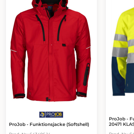
mit Klettverschluss und eine Halterung
für ID-Karte zu befestigen. Auf der
rechten Seite Tasche für Zollstock und
Tasche für Messer mit Messerknopf.
Abnehmbare Holstertaschen.
Möglichkeit zur beidseitigen
Befestigung des MOLLE-Systems.
Reflektierende Details für erhöhte
Sichtbarkeit. Einstellbare Beinenden.
Vorgebeugte Knie. Innentaschen für
Knieschützer, in zwei Höhenstufen
verstellbar. Holstertaschen und
Beinabschlüsse sind mit Cordura®
verstärkt, die Knie sind mit Stretch-
Kevlar verstärkt, um die Haltbarkeit und
den Komfort zu erhöhen.
ProJob - F
20471 KLAS
ProJob - Funktionsjacke (Softshell)
Prod.-Nr.: 6