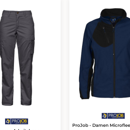
nd können sich auf eine hohe
Knieschoner, in zwei Höhen
lassen. Bestellen Sie jetzt
verstellbar. Die Größe C42
- 2016 T-SHIRT und
5 cm verlängert werden.
Sie sich selbst von seiner
den Qualität.
ProJob - Damen Microfle