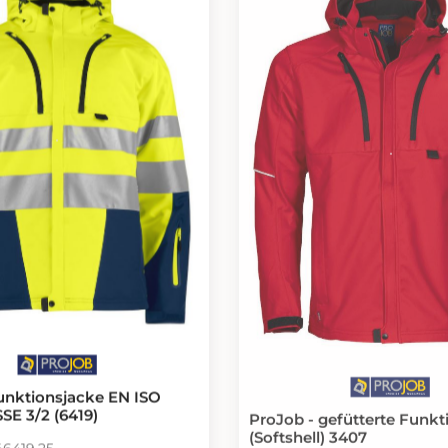
unktionsjacke EN ISO
SE 3/2 (6419)
ProJob - gefütterte Funkt
(Softshell) 3407
46419.25