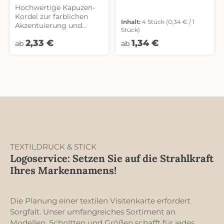
Hochwertige Kapuzen-
Kordel zur farblichen
Inhalt:
4 Stück
(0,34 € / 1
Akzentuierung und
Stück)
Individualisierung von
Regulärer Preis:
Regulärer Preis:
2,33 €
1,34 €
Kapuzen-Sweatshirts
ab
ab
und -Jacken. Hergestellt
aus Polyester und
veredelt mit
silikonbeschichteten
Enden (Silikon-Dip).
Geschlecht: Unisex
Größe: OneSize Material:
100 % Polyester
TEXTILDRUCK & STICK
Logoservice: Setzen Sie auf die Strahlkraft
Ihres Markennamens!
Die Planung einer textilen Visitenkarte erfordert
Sorgfalt. Unser umfangreiches Sortiment an
Modellen, Schnitten und Größen schafft für jedes