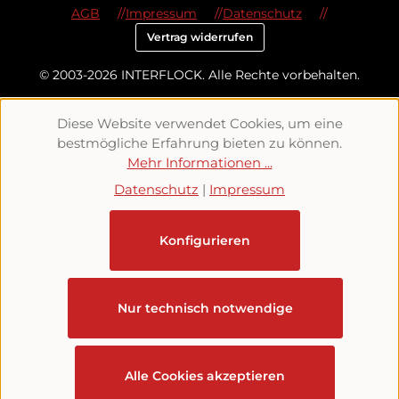
AGB
Impressum
Datenschutz
Vertrag widerrufen
© 2003-2026 INTERFLOCK. Alle Rechte vorbehalten.
Diese Website verwendet Cookies, um eine
bestmögliche Erfahrung bieten zu können.
Mehr Informationen ...
Datenschutz
|
Impressum
Konfigurieren
Nur technisch notwendige
Alle Cookies akzeptieren