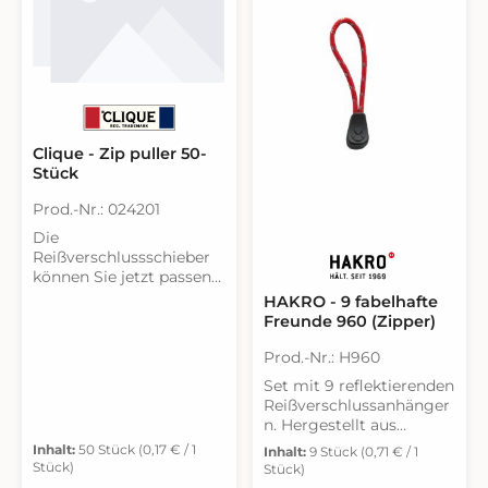
Clique - Zip puller 50-
Stück
Prod.-Nr.: 024201
Die
Reißverschlussschieber
können Sie jetzt passend
zu allen Clique-Modellen
HAKRO - 9 fabelhafte
mit Reißverschluss
Freunde 960 (Zipper)
aussuchen. VPE: 50
Stück.
Prod.-Nr.: H960
Set mit 9 reflektierenden
Reißverschlussanhänger
n. Hergestellt aus
Polyester mit beidseitig
Inhalt:
50 Stück
(0,17 € / 1
Inhalt:
9 Stück
(0,71 € / 1
geprägtem HAKRO Dot.
Stück)
Stück)
Einfach die