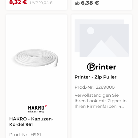
Verkaufspreis:
Regulärer Preis:
8,32 €
Regulärer Preis:
6,38 €
UVP
10,04 €
ab
mitgelieferten
Reißverschlussanhänger
gegen die fabelhaften
Freunde in Ihrer
Wunschfarbe
austauschen und die
Jacke oder Weste auf die
eigene Corporate
Identity abstimmen.
Geschlecht: Unisex
Größe: OneSize Material:
100 % Polyester, mit
reflektierendem Faden
Printer - Zip Puller
Prod.-Nr.: 2269000
Vervollständigen Sie
Ihren Look mit Zipper in
Ihren Firmenfarben. 4
Reißverschluss-Zipper
pro Farb.
HAKRO - Kapuzen-
Kordel 961
Prod.-Nr.: H961