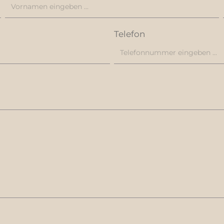
eit unserer Produkte gibt.
Unterschied!
so auf der Suche nach
nalisierten Paar
r Tennissocken sind, sind
Telefon
au richtig! Holen Sie sich
CKS und bringen Sie Stil
 auf den Platz!Material: 55
, 35 % Polyester, 7 %
% ElasthanZertifiziert nach
tandard
che: max. 70 x 40 mm