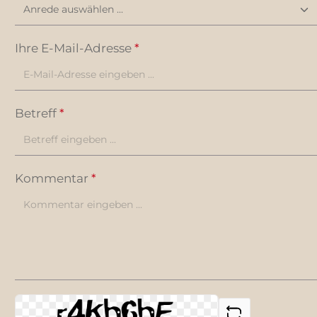
Nachhaltigk
Wenn Sie al
einem perso
hochwertige
Ihre E-Mail-Adresse
*
Sie hier gen
Ihre MR. SO
und Komfort
% Baumwolle
Polyamid, 3 
Betreff
*
OEKOTEX S
100Druckflä
Kommentar
*