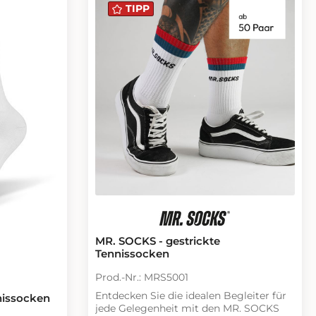
TIPP
MR. SOCKS - gestrickte
Tennissocken
Prod.-Nr.: MRS5001
Entdecken Sie die idealen Begleiter für
nissocken
jede Gelegenheit mit den MR. SOCKS