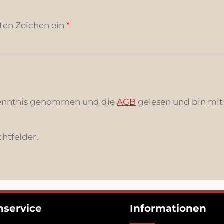
ten Zeichen ein
*
enntnis genommen und die
AGB
gelesen und bin mit
chtfelder.
service
Informationen