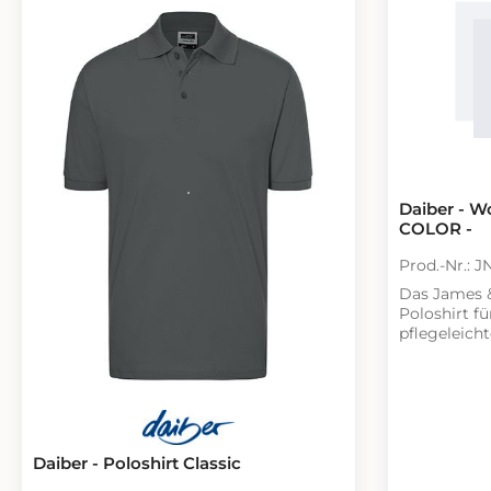
Daiber - W
COLOR -
Prod.-Nr.: 
Das James 
Poloshirt fü
pflegeleicht
Polo, das m
Einsätzen ei
Oberstoff b
hochwertige
Baumwolle u
optimale F
Daiber - Poloshirt Classic
Waschbestän
gestrickte 