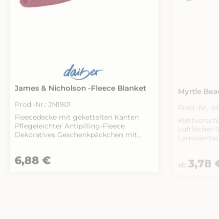
James & Nicholson -Fleece Blanket
Myrtle Bea
Prod.-Nr.: JN1901
Prod.-Nr.: M
Fleecedecke mit gekettelten Kanten
Klettverschluss Vier g
Pflegeleichter Antipilling-Fleece
Luftlöcher Sechs Ziernähte am Schild
Dekoratives Geschenkpäckchen mit
Laminiertes Front
Banderole Maße: 130 x 170 cm
Satin-Schw
Regulärer Preis:
6,88 €
Regulärer Pr
3,78 
ab