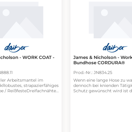
Elastische Kordel mit Stop
icholson - WORK COAT -
James & Nicholson - Wor
Bundhose CORDURA®
N888.11
Prod.-Nr.: JN834.25
ller Arbeitsmantel im
Wenn eine lange Hose zu war
kRobustes, strapazierfähiges
dennoch bei knienden Tätigk
 / ReißfesteDreifachnähte /
Schutz gewünscht wird ist d
opfleiste / 2
die perfekte Wahl. In die mit
en,Brusttasche mit
CORDURA® verstärkten
/ 60°C waschbar und
Kniepolstertaschen können 
eignetOb Werkbank oder
Knieschoner problemlos ei
Wer viel im Stehen arbeitet
und wieder entfernt werden
läuft,dabei seine Kleidung zu
robuste Mischgewebe aus Po
n, greift auf einen
Baumwolle hält auch härtes