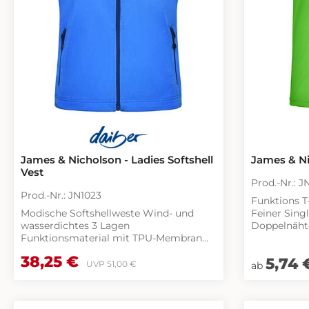
James & Nicholson - Ladies Softshell
James & Ni
Vest
Prod.-Nr.: J
Prod.-Nr.: JN1023
Funktions T-
Modische Softshellweste Wind- und
Feiner Single Jer
wasserdichtes 3 Lagen
Doppelnähte
Funktionsmaterial mit TPU-Membran
Armausschnitt Atmung
(2.000 mm Wassersäule) Nähte nicht
Feuchtigkeitsr
Verkaufspreis:
38,25 €
Regulärer Pr
5,74 
Regulärer Preis:
versiegelt Atmungsaktiv
trocknend
UVP
51,00 €
ab
(2.000g/m²/24h) Weicher, sportlicher
Stretchstoff 2 Seitentaschen mit
Reißverschluss 2 Innentaschen