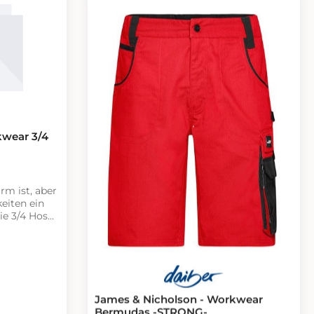
per am Saum
Elastische Kordel mit Stopper am Saum
kwear 3/4
m ist, aber
eiten ein
ie 3/4 Hose
sie
ngeschoben
. Das
lyester und
James & Nicholson - Workwear
ter
Bermudas -STRONG-