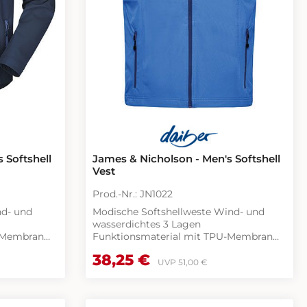
 Softshell
James & Nicholson - Men's Softshell
Vest
Prod.-Nr.: JN1022
Modische Softshellweste Wind- und
wasserdichtes 3 Lagen
U-Membran
Funktionsmaterial mit TPU-Membran
(2.000 mm Wassersäule) Nähte nicht
Verkaufspreis:
38,25 €
eis:
Regulärer Preis:
versiegelt Atmungsaktiv
UVP
51,00 €
(2.000g/m²/24h) Weicher, sportlicher
Stretchstoff 2 Seitentaschen mit
Reißverschluss 2 Innentaschen