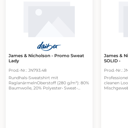
Elastische Kordel mit Stopper am Saum
Leicht tailliert
James & Nicholson - Promo Sweat
James & N
Lady
SOLID -
Prod.-Nr.: JN793.48
Prod.-Nr.: J
Rundhals-Sweatshirt mit
Professione
RaglanärmelnOberstoff (280 g/m²): 80%
cleanen Loo
Baumwolle, 20% Polyester• Sweat-
Mischgewebe
Qualität mit angerauter Innenseite•
Verdeckte Kn
Necktape, Bündchen mit Elasthan•
Seitentasch
JN793: leicht tailliert• Tear off!® - Label•
Stiftefach 
Herkunftsland: Pakistan•
trocknerge
Zolltarifnummer: 61102099
Labortisch: 
und Gefahr 
verschmutze