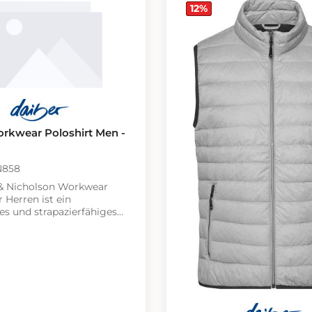
12
%
orkwear Poloshirt Men -
JN858
& Nicholson Workwear
r Herren ist ein
es und strapazierfähiges
it seinen kontrastreichen
n echter Hingucker ist. Der
esteht aus einem
n Materialmix aus 200 g/m²
nd Polyester, der für
orm- und
digkeit sorgt. Der
Polokragen und die