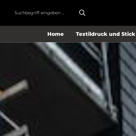
m Hauptinhalt springen
Zur Suche springen
Zur Hauptnavigation springen
Home
Textildruck und Stick