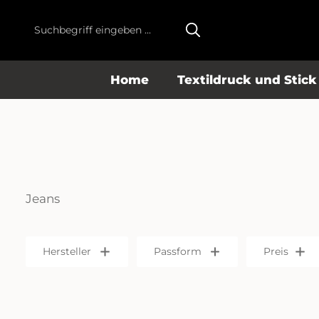
m Hauptinhalt springen
Zur Suche springen
Zur Hauptnavigation springen
Home
Textildruck und Stick
Jeans
Hersteller
Passform
Preis