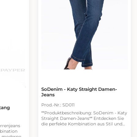
recycelt,
, 410 g/m²
SoDenim - Katy Straight Damen-
Jeans
Prod.-Nr.: SD011
tang
**Produktbeschreibung: SoDenim - Katy
Straight Damen-Jeans** Entdecken Sie
die perfekte Kombination aus Stil und
rrenjeans
Komfort mit den SoDenim - Katy
bination
Straight Damen-Jeans. Diese gerade
en modernen