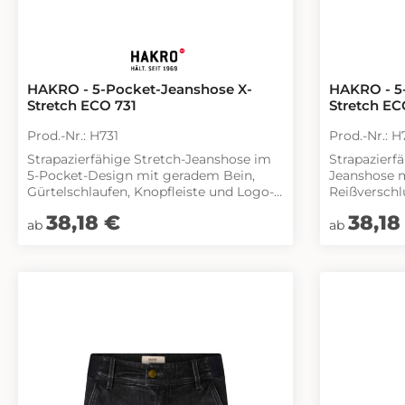
HAKRO - 5-Pocket-Jeanshose X-
HAKRO - 5
Stretch ECO 731
Stretch E
Prod.-Nr.: H731
Prod.-Nr.: H
Strapazierfähige Stretch-Jeanshose im
Strapazierf
5-Pocket-Design mit geradem Bein,
Jeanshose m
Gürtelschlaufen, Knopfleiste und Logo-
Reißversch
Patch. Knöpfe mit HAKRO Schritzug.
hinteren Bun
Regulärer Preis:
38,18 €
Regulärer Pr
38,18
Die Seitennähte am Saumende sind mit
HAKRO Schri
ab
ab
Futterstoff gepaspelt, so dass die Hose
Gesäßtasch
auch gekrempelt getragen werden
Reißverschl
kann. Hergestellt aus weichem,
Münztasche
vorgewaschenem, strapazierfähigem
mit Futterst
und elastischem Baumwoll/Polyester-
Hose auch gek
Denim mit Elasthan. Stickerei am
kann. Weich
Reißverschlussuntertritt und an der
strapazierfä
Münztasche. Gewebtes HAKRO Label
Baumwoll-P
aus hochwertigem Kettsatin mit
Elasthan. V
weichen, ultraschallgeschnittenen
Unisexmodell. Normale Pas
Bandkanten am inneren Bund.
Regular Fit. Geschlecht: Damen Größe