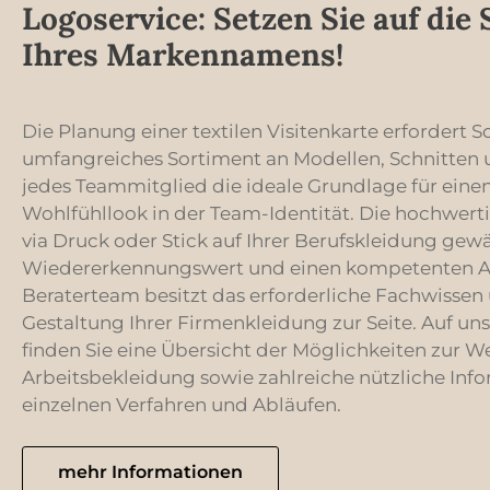
Logoservice: Setzen Sie auf die 
durchdachte
der praktis
Ihres Markennamens!
hochwertige
Sie stets be
Besondere A
Metallniete
Die Planung einer textilen Visitenkarte erfordert S
Taschen, di
Eleganz sor
umfangreiches Sortiment an Modellen, Schnitten u
rundet das 
jedes Teammitglied die ideale Grundlage für einen
zusätzliche Stabilit
Leo Straight
Wohlfühllook in der Team-Identität. Die hochwe
für modebew
via Druck oder Stick auf Ihrer Berufskleidung gewä
Qualität und
Wiedererkennungswert und einen kompetenten Auft
diese vielse
den perfekten 
Beraterteam besitzt das erforderliche Fachwissen 
Passform• S
Gestaltung Ihrer Firmenkleidung zur Seite. Auf un
Leicht sandg
finden Sie eine Übersicht der Möglichkeiten zur 
Whiskering•
Gürtelschla
Arbeitsbekleidung sowie zahlreiche nützliche Inf
Hosenschlie
einzelnen Verfahren und Abläufen.
Metallniete
Taschen• De
mehr Informationen