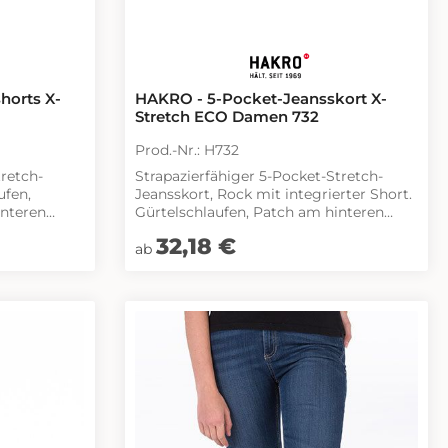
horts X-
HAKRO - 5-Pocket-Jeansskort X-
Stretch ECO Damen 732
Prod.-Nr.: H732
tretch-
Strapazierfähiger 5-Pocket-Stretch-
ufen,
Jeansskort, Rock mit integrierter Short.
interen
Gürtelschlaufen, Patch am hinteren
it HAKRO
Bund und seitlicher Reißverschluss von
Regulärer Preis:
32,18 €
YKK®. Nieten mit HAKRO Schriftzug.
ab
Stickerei auf den Gesäßtaschen und an
der Münztasche. Weicher,
waschener,
vorgewaschener, strapazierfähiger und
elastischer Baumwoll-Polyester-Denim
 mit
mit Elasthan. Normale Passform:
ar
Regular Fit.
:
s 71 %