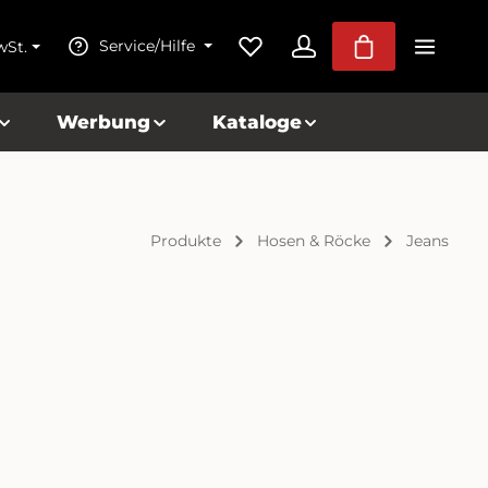
Du hast 0 Produkte auf dem Me
Warenkorb ent
Service/Hilfe
wSt.
Werbung
Kataloge
Produkte
Hosen & Röcke
Jeans