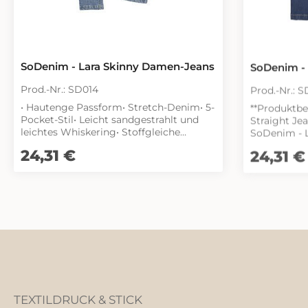
SoDenim - Lara Skinny Damen-Jeans
SoDenim - 
Prod.-Nr.: SD014
Prod.-Nr.: 
• Hautenge Passform• Stretch-Denim• 5-
**Produktbe
Pocket-Stil• Leicht sandgestrahlt und
Straight Jeans** Entdecke
leichtes Whiskering• Stoffgleiche
SoDenim - L
Gürtelschlaufen• Ösenknopf und
perfekte Ko
Regulärer Preis:
24,31 €
Regulärer Pr
24,31 €
Hosenschließe mit YKK-Reißverschluss•
Komfort. Di
Metallnieten-Detail an den Ecken der
Jeans biete
Taschen• Details mit Zwillingsnadelstich
die sich da
Denims idea
anpasst. Im klassischen 5-Pocket-Stil
gehalten, si
funktional,
modisch. Di
Optik verlei
während das
zusätzliche R
Stoffgleich
TEXTILDRUCK & STICK
robuste Öse