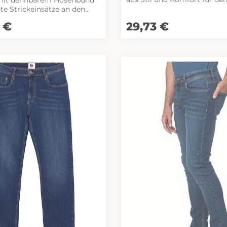
Mann. Diese hochwertige H
überzeugt durch ihr zeitlose
telschlaufen, Hosenknopf
eis:
 €
Regulärer Preis:
29,73 €
Design und bietet Ihnen nic
lässigen Look, sondern auch
rgonomisch vorgeformte
Funktionalität. Die Jeans sind mit fünf
wei Einschubtaschen, rechts
Taschen ausgestattet, die a
erheits-
Platz für Ihre Essentials biet
usstasche. Zwei
Hosenschlitz mit einem rob
 Stickerei, rechts mit
Metallreißverschluss und e
lettverschluss. Zwei
klassischen Knopf sorgt für 
funktionellen
und bequeme Passform. Di
gen, verschließbar mit
Gürtelschlaufen ermöglichen
Ihren Lieblingsgürtel zu tra
 Zollstocktasche auf der
Look individuell zu gestalten. Der ston
en mit
washed Effekt verleiht den J
ftzug. Alle Reißverschlüsse
authentischen Used-Look, w
délavé-Effekt für eine modi
yneema®-Denim. Normale
sorgt. Die kontrastfarbigen,
Nähte und die doppelte Nah
s 60,5 % Baumwolle, 36 %
Innenbeinen unterstreichen 
hochwertige Verarbeitung u
 (bio-circular Dyneema®)
Langlebigkeit dieser Hose. Mit ihrem
 Elasthan
Röhrenschnitt passen die P
Herrenjeans Mustang perfek