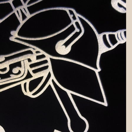
abgesetzten
volle Knopf
 und einem
bieten die
ionalität
en Nieten-
n und das
hen den
und
ige
in neues
und Komfort
Pocket-Stil•
isker-Effekt
gesetzte
 und YKK-
allnieten-
oppelnaht-