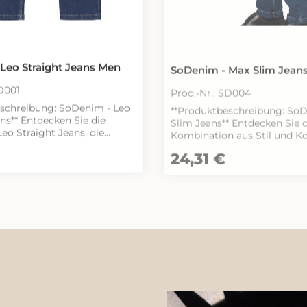
Outfit, egal ob lässig oder s
Nieten und das Patch aus e
setzen zusätzliche Akzente
diese Jeans zu einem echten
Gönnen Sie sich die Payper 
Mustang und erleben Sie de
Leo Straight Jeans Men
SoDenim - Max Slim Jean
Mix aus Stil, Komfort und
Funktionalität! Stoffgewicht:
SD001
Prod.-Nr.: SD004
Zusammensetzung: 70% DE
schreibung: SoDenim - Leo
**Produktbeschreibung: So
POLYESTERE + 2%
n Sie die
Slim Jeans** Entdecken Sie die perfekte
ELASTANErscheinungsbild:
eo Straight Jeans, die
Kombination aus Stil und K
STRETCH 12oz/yd2 300DGewi
mbination aus Stil und
den SoDenim - Max Slim Jea
GR/MQVerpackung: 1/20Größ
eis:
Regulärer Preis:
24,31 €
ese gerade geschnittenen
schmal geschnittenen Jeans 
48-50-52-54-56/58-58/60-62
n eine optimale Passform,
optimale Passform, die Ihre 
nk des hochwertigen Stretch-
elegant betont. Hergestellt 
l an Ihre Körperform
hochwertigem Stretch-Den
garantieren sie nicht nur
nd diese Jeans nicht nur
Bewegungsfreiheit, sondern
 sondern auch äußerst
angenehmen Tragekomfort. Die Jean
e leicht sandgestrahlte
präsentieren sich im klassis
ht ihnen einen lässigen Look,
Pocket-Stil und sind in ver
 dezente Whiskering für
blauen Waschungen erhältlic
affinesse sorgt. Die
jedem Outfit einen modern
e Gürtelschlaufen und der
verleihen. Der leichte Sands
nknopf unterstreichen die
Whisker-Effekt sorgt für ein