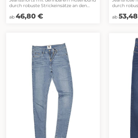
durch robuste Strickeinsätze an den
durch robuste Strickeinsätze an den
Seiten. Gürtelschlaufen, Hosenknopf
Seiten. Gür
Regulärer Preis:
46,80 €
Regulärer Pr
53,48
und Reißverschluss. Patch am hinteren
und Reißverschluss. Patch am hinteren
ab
ab
Bund und ergonomisch vorgeformte
Bund und e
Passform. Zwei Einschubtaschen, rechts
Passform. Z
mit zusätzlicher Sicherheits-
mit zusätzlicher Sich
Reißverschlusstasche. Zwei
Reißverschl
Gesäßtaschen mit Stickerei, rechts mit
Gesäßtaschen mit
Patte und Klettverschluss. Zwei
Patte und K
Cargotaschen mit multifunktionellen
Cargotaschen mit multi
Unterteilungen, verschließbar mit
Unterteilun
Patten und Reißverschlüssen.
Patten und Reißverschlüssen.
Aufgesetzte Zollstocktasche auf der
Aufgesetzte
rechten Seite. Knöpfe und Nieten mit
rechten Seite. Knöpfe und Niet
HAKRO Schriftzug. Alle Reißverschlüsse
HAKRO Schri
von YKK®. Extrem strapazierfähiger bio-
von YKK®. Extrem strapazierfähiger bio-
circular Dyneema®-Denim. Normale
circular D
Passform: Regular Fit. MaterialDenim
Passform: Regular Fit. MaterialDenim
(Gewebe) aus 60,5 % Baumwolle, 36 %
(Gewebe) au
Polyester (recycelt, REPREVE®), 2,5 %
Polyester (recycelt, REPREVE®), 2,5 %
Polyethylen (bio-circular Dyneema®)
Polyethylen
und 1 % Elasthan
und 1 %