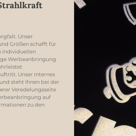
Strahlkraft
n Details dieser Jeans. Mit
lässige Optik, während die 
chen Hosenschließe und dem
Gürtelschlaufen und der stil
n YKK-Reißverschluss sind
das Design abrunden. Ausgestattet mit
stens ausgestattet.
einem robusten YKK-Zipper
kzente setzen die
durchdachten Hosenschlitz, 
n-Details an den Ecken der
Max Slim Jeans sowohl Funkt
orgfalt. Unser
e für einen Hauch von
als auch Stil. Die metallisch
gen. Der Zwillingsnadelstich
Details an den Taschenecke
nd Größen schafft für
Gesamtbild ab und sorgt für
doppelte Naht-Detail verlei
 individuellen
ät. Die SoDenim -
Jeans eine besondere Note 
 Jeans sind die ideale Wahl
unterstreichen die hochwert
rtige Werbeanbringung
usste Männer, die Wert auf
Verarbeitung. Erleben Sie mit den
hrleistet
 Stil legen. Gönnen Sie sich
SoDenim - Max Slim Jeans e
ritt. Unser internes
itigen Jeans und erleben Sie
Level an Modebewusstsein 
Tragekomfort! • Gerade
– ideal für jeden Anlass! • Schmale
und steht Ihnen bei der
tretch-Denim• 5-Pocket-Stil•
Passform• Stretch-Denim• 5-
serer Veredelungsseite
estrahlt und leichtes
Leichter Sandstrahl- und Wh
Werbeanbringung auf
 Stoffgleiche
(nur blaue Waschungen)• Ab
ufen• Ösenknopf und
Gürtelschlaufen• Stielknopf
ormationen zu den
ße mit YKK-Reißverschluss•
Zipper am Hosenschlitz• Met
n-Detail an den Ecken der
Details an Taschenecken• D
tails mit Zwillingsnadelstich
Detail