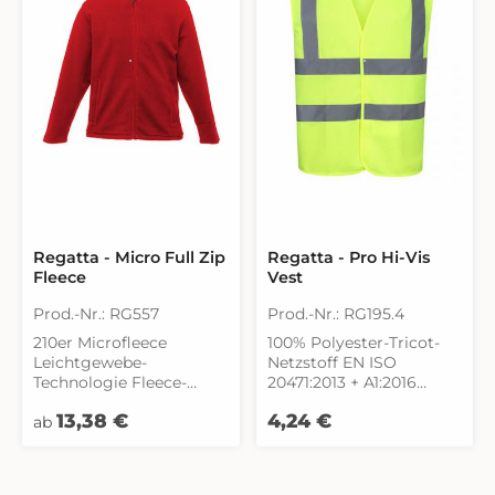
Regatta - Micro Full Zip
Regatta - Pro Hi-Vis
Fleece
Vest
Prod.-Nr.: RG557
Prod.-Nr.: RG195.4
210er Microfleece
100% Polyester-Tricot-
Leichtgewebe-
Netzstoff EN ISO
Technologie Fleece-
20471:2013 + A1:2016
Bündchen Zwei tief
Klasse 2 Orange auch
Regulärer Preis:
Regulärer Preis:
13,38 €
4,24 €
angesetzte
ab
RIS-3279/TOM
Reißverschluss-Taschen
Klettverschluss
Verstellbarer Gummizug
Abgewinkelte
im Saum Schnell
Reflektions-Streifen