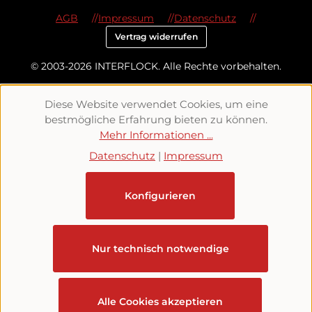
AGB
Impressum
Datenschutz
Vertrag widerrufen
© 2003-2026 INTERFLOCK. Alle Rechte vorbehalten.
Diese Website verwendet Cookies, um eine
bestmögliche Erfahrung bieten zu können.
Mehr Informationen ...
Datenschutz
|
Impressum
Konfigurieren
Nur technisch notwendige
Alle Cookies akzeptieren