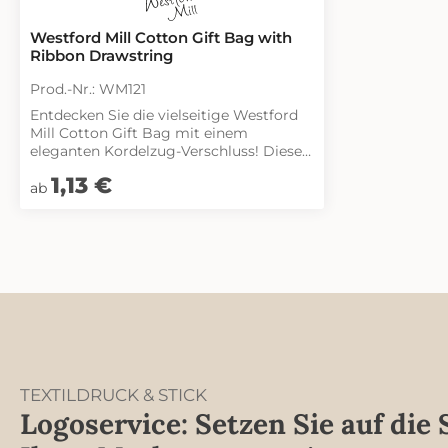
Westford Mill Cotton Gift Bag with
Ribbon Drawstring
Prod.-Nr.: WM121
Entdecken Sie die vielseitige Westford
Mill Cotton Gift Bag mit einem
eleganten Kordelzug-Verschluss! Diese
gebürstete Baumwolltasche ist nicht
Regulärer Preis:
1,13 €
nur praktisch, sondern auch ein
ab
stilvolles Accessoire für jede
Gelegenheit. Das kontrastfarbene Band,
verleiht der Tasche einen besonderen
Charme und macht sie zu einem echten
Hingucker. Ideal für Geschenke,
Dekoration oder als praktische
Aufbewahrungslösung – die
Möglichkeiten sind nahezu unbegrenzt.
Bitte beachten Sie, dass die Lieferung
ohne Inhalt erfolgt. Machen Sie Ihre
Geschenke noch besonderer mit dieser
TEXTILDRUCK & STICK
ansprechenden und funktionalen
Logoservice: Setzen Sie auf die 
Baumwolltasche!