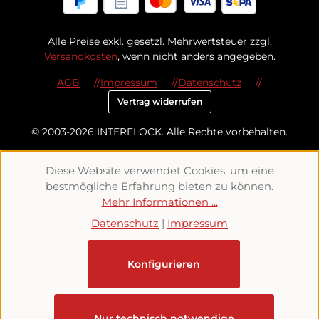
Alle Preise exkl. gesetzl. Mehrwertsteuer zzgl.
Versandkosten
, wenn nicht anders angegeben.
AGB
Impressum
Datenschutz
Vertrag widerrufen
© 2003-2026 INTERFLOCK. Alle Rechte vorbehalten.
Diese Website verwendet Cookies, um eine
bestmögliche Erfahrung bieten zu können.
Mehr Informationen ...
Datenschutz
|
Impressum
Konfigurieren
Nur technisch notwendige