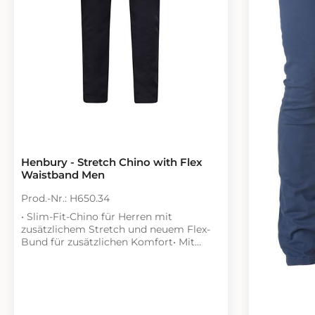
Handhabung und einen perfekten Sitz.
Setzen Sie auf zeitlose Eleganz und
Funktionalität mit den Asquith & Fox
Lightweight Chinos – Ihr neuer
Lieblingsbegleiter für jede Gelegenheit!
Henbury - Stretch Chino with Flex
Waistband Men
Prod.-Nr.: H650.34
• Slim-Fit-Chino für Herren mit
zusätzlichem Stretch und neuem Flex-
Bund für zusätzlichen Komfort• Mit
YKK-Front-Reißverschluss•
Gürtelschlaufen• Schräge Seitentaschen•
Zwei einzelne Paspelgesäßtaschen•
Rückenabnäher für eine bessere
Passform• Farblich passend eingefärbte