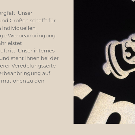
orgfalt. Unser
nd Größen schafft für
 individuellen
rtige Werbeanbringung
hrleistet
ritt. Unser internes
und steht Ihnen bei der
serer Veredelungsseite
Werbeanbringung auf
ormationen zu den