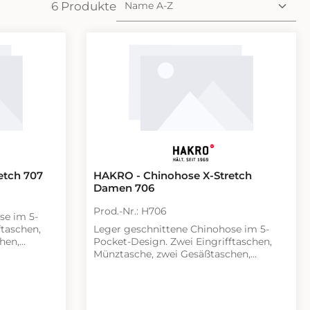
6 Produkte
etch 707
HAKRO - Chinohose X-Stretch
Damen 706
Prod.-Nr.: H706
se im 5-
ftaschen,
Leger geschnittene Chinohose im 5-
hen,
Pocket-Design. Zwei Eingrifftaschen,
schluss von
Münztasche, zwei Gesäßtaschen,
riftzug und
Gürtelschlaufen und Reißverschluss von
rei auf
YKK®. Dekorativer Knopf mit HAKRO
Schriftzug und Patch am hinteren
nd am Bund.
Bund. Stickerei auf den Gesäßtaschen,