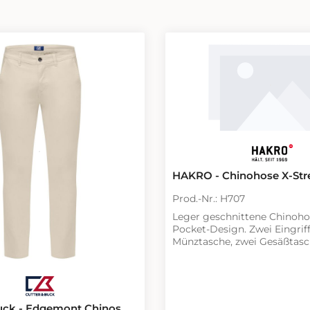
HAKRO - Chinohose X-Str
Prod.-Nr.: H707
Leger geschnittene Chinoho
Pocket-Design. Zwei Eingrif
Münztasche, zwei Gesäßtasc
Gürtelschlaufen und Reißver
YKK®. Knopf mit HAKRO Sch
Patch am hinteren Bund. Sticke
den Gesäßtaschen, am
Reißverschlussuntertritt u
uck - Edgemont Chinos