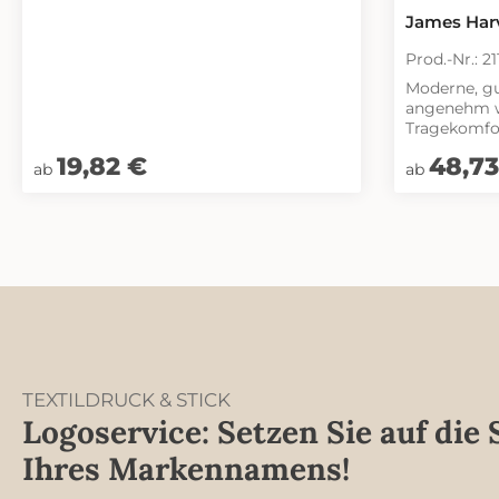
Knöpfe
James Harv
Prod.-Nr.: 2
Moderne, gu
angenehm w
Tragekomfo
Bewegungsfr
Regulärer Preis:
19,82 €
Regulärer Pr
48,73
aus Baumwol
ab
ab
dafür, daß 
wieder ihre
erhält. Das 
weich und 
Gesäßtasche
Riegelstich
Material: 9
ElasthanGew
TEXTILDRUCK & STICK
Logoservice: Setzen Sie auf die 
Ihres Markennamens!