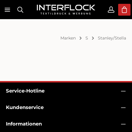
Zum Hauptinhalt springen
War
Marken
S
Stanley/Stella
Service-Hotline
Kundenservice
Informationen