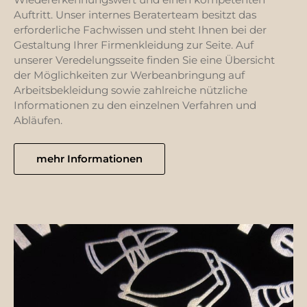
Auftritt. Unser internes Beraterteam besitzt das
erforderliche Fachwissen und steht Ihnen bei der
Gestaltung Ihrer Firmenkleidung zur Seite. Auf
unserer Veredelungsseite finden Sie eine Übersicht
der Möglichkeiten zur Werbeanbringung auf
Arbeitsbekleidung sowie zahlreiche nützliche
Informationen zu den einzelnen Verfahren und
Abläufen.
mehr Informationen