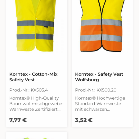
Korntex - Cotton-Mix
Korntex - Safety Vest
Safety Vest
Wolfsburg
Prod.-Nr.: KX505.4
Prod.-Nr.: KX500.20
Korntex® High-Quality
Korntex® Hochwertige
Baumwollmischgewebe-
Standard-Warnweste
Warnweste Zertifiziert
mit schwarzen
nach EN ISO 20471:2013 +
Saumnähten im Korntex
Regulärer Preis:
Regulärer Preis:
7,77 €
3,52 €
A1:2016 Orange
Style Zertifiziert nach EN
entspricht zudem der
ISO 20471:2013 + A1:2016
GO/RT 3279 Zwei 5 cm
Neon Green, Neon Pink:
breite Reflektions-
EN 1150 Zwei quer