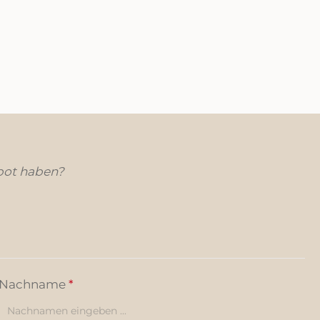
bot haben?
Nachname
*