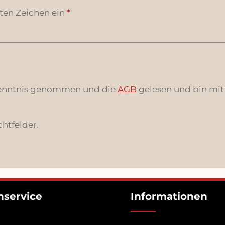
ten Zeichen ein
*
enntnis genommen und die
AGB
gelesen und bin mit
chtfelder.
service
Informationen