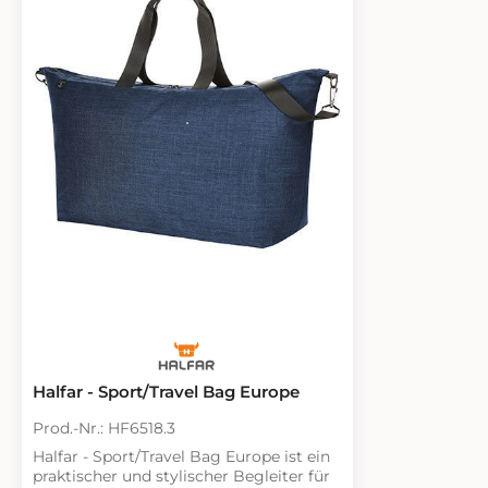
Reißverschlussvortaschen 2 Netz-
Seitentaschen Seitliche Zurrgurte
Molleband auf der Fronttasche
Dekorativer Reflex-Aufdruck, Handgriff
Lieferung ohne Inhalt/Deko
Halfar - Sport/Travel Bag Europe
Prod.-Nr.: HF6518.3
Halfar - Sport/Travel Bag Europe ist ein
praktischer und stylischer Begleiter für