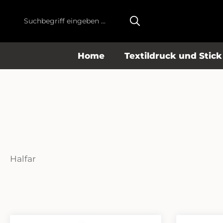
m Hauptinhalt springen
Zur Suche springen
Zur Hauptnavigation springen
Home
Textildruck und Stick
Halfar