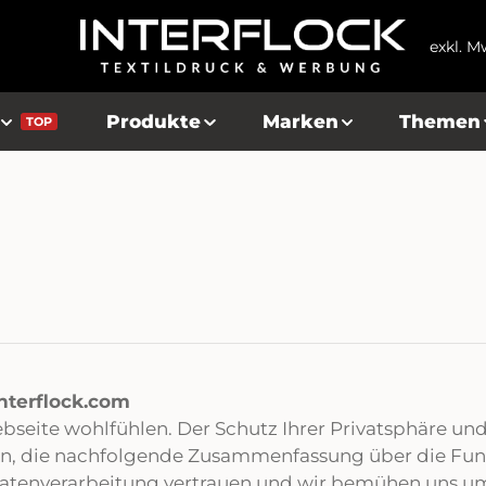
exkl. M
Produkte
Marken
Themen
TOP
nterflock.com
ebseite wohlfühlen. Der Schutz Ihrer Privatsphäre und
ten, die nachfolgende Zusammenfassung über die Fu
re Datenverarbeitung vertrauen und wir bemühen uns