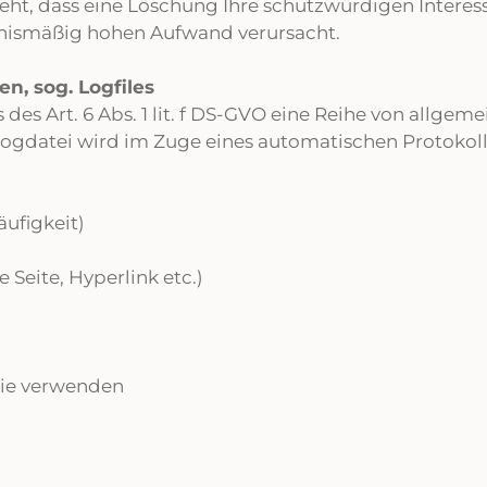
ht, dass eine Löschung Ihre schutzwürdigen Interes
tnismäßig hohen Aufwand verursacht.
n, sog. Logfiles
 des Art. 6 Abs. 1 lit. f DS-GVO eine Reihe von allge
Logdatei wird im Zuge eines automatischen Protokoll
ufigkeit)
 Seite, Hyperlink etc.)
ie verwenden