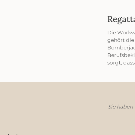
Regatta
Die Workwe
gehört die
Bomberjack
Berufsbekl
sorgt, das
Sie haben