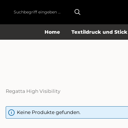
m Hauptinhalt springen
Zur Suche springen
Zur Hauptnavigation springen
Home
Textildruck und Stick
Regatta High Visibility
Keine Produkte gefunden.