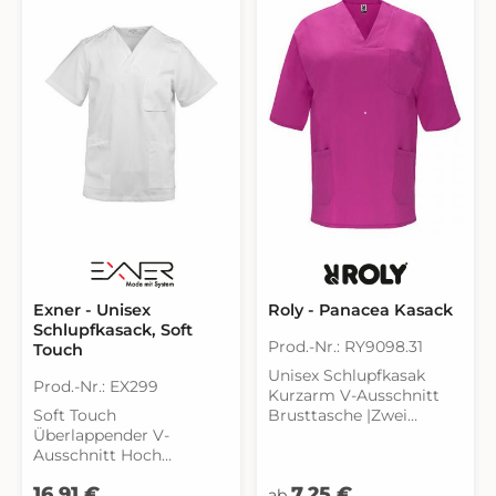
und leichtes
(enger geschnitten)
Hineinschlüpfen durch
Stretch-Anteil
Rückenlänge bei Gr. M
74 cm
Exner - Unisex
Roly - Panacea Kasack
Schlupfkasack, Soft
Prod.-Nr.: RY9098.31
Touch
Unisex Schlupfkasak
Prod.-Nr.: EX299
Kurzarm V-Ausschnitt
Soft Touch
Brusttasche |Zwei
Überlappender V-
Seitentaschen
Ausschnitt Hoch
Seitenschlitze
geschnitten mit 1
Baumwoll-Twill
Regulärer Preis:
Regulärer Preis:
16,91 €
7,25 €
verdeckten Druckknopf 1
Herausreißbares Label
ab