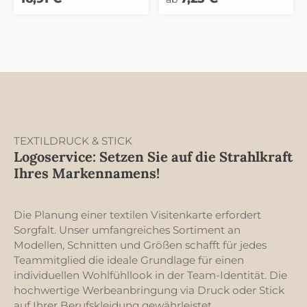
Brusttasche, Größe: ca.
11,5 cm x 13 cm (Breite x
Höhe) 2 aufgesetzte
Seitentaschen
Seitenschlitz
Rückenlänge bei Gr. S 71
cm
TEXTILDRUCK & STICK
Logoservice: Setzen Sie auf die Strahlkraft
Ihres Markennamens!
Die Planung einer textilen Visitenkarte erfordert
Sorgfalt. Unser umfangreiches Sortiment an
Modellen, Schnitten und Größen schafft für jedes
Teammitglied die ideale Grundlage für einen
individuellen Wohlfühllook in der Team-Identität. Die
hochwertige Werbeanbringung via Druck oder Stick
auf Ihrer Berufskleidung gewährleistet