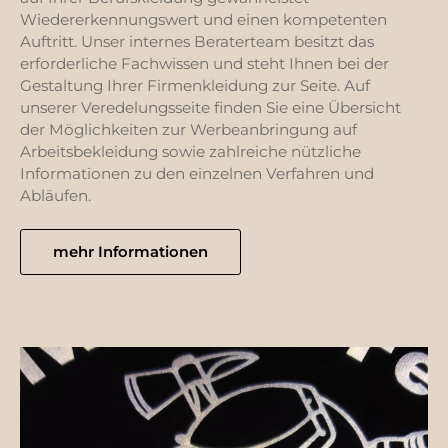
Wiedererkennungswert und einen kompetenten
Auftritt. Unser internes Beraterteam besitzt das
erforderliche Fachwissen und steht Ihnen bei der
Gestaltung Ihrer Firmenkleidung zur Seite. Auf
unserer Veredelungsseite finden Sie eine Übersicht
der Möglichkeiten zur Werbeanbringung auf
Arbeitsbekleidung sowie zahlreiche nützliche
Informationen zu den einzelnen Verfahren und
Abläufen.
mehr Informationen