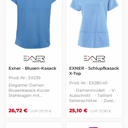
Exner - Blusen-Kasack
EXNER - Schlupfkasack
X-Top
Prod.-Nr.: EX239
Prod.-Nr.: EX280.40
Eleganter Damen
Blusenkasack Kurzer
• Damenmodell • V-
Stehkragen mit
Ausschnitt • Tailliert •
Ausschnitt und
Seitenschlitze • Zwei
versteckter Knopfleiste
Paspeltaschen •
Verkaufspreis:
Verkaufspreis:
26,72 €
25,10 €
Regulärer Preis:
Regulärer Preis:
Kellerfalte im Rücken 2
Vorder- und
UVP
29,70 €
UVP
27,90 €
verdeckte Seitentaschen
Rückenpasse •
in der Seitennaht
Rückenlänge bei Größe
Supersoftes Tragegefühl
M: 71 cmPassform: Slim