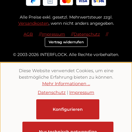
Alle Preise exkl. gesetzl. Mehrwertsteuer zzgl.
Versandkosten
, wenn nicht anders angegeben.
AGB
Impressum
Datenschutz
Vertrag widerrufen
© 2003-2026 INTERFLOCK. Alle Rechte vorbehalten.
Diese Website verwendet Cookies, um eine
bestmögliche Erfahrung bieten zu können.
Mehr Informationen ...
Datenschutz
|
Impressum
Konfigurieren
Nur technisch notwendige