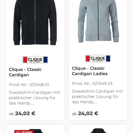
Clique - Classic
Clique - Classic
Cardigan Ladies
Cardigan
Prod.-Nr.: 021049.23
Prod.-Nr.: 021048.10
Sweatshirt-Cardigan mit
Sweatshirt-Cardigan mit
praktischer Lösung für
praktischer Lösung für
das Handy.
das Handy.
Seitentaschen mit
Seitentaschen mit
Regulärer Preis:
Regulärer Preis:
Reißverschluss. 2x2
24,02 €
24,02 €
Reißverschluss. 2x2
ab
ab
Stretch-Rippbündchen
Stretch-Rippbündchen
an Ärmeln und Bund.
an Ärmeln und Bund.
Ton-in-Ton Flachnähte.
Ton-in-Ton Flachnähte.
TIPP