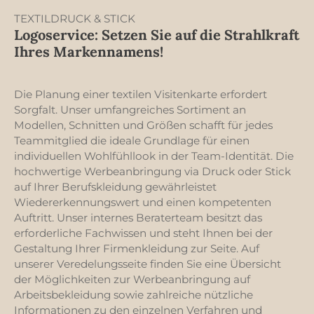
Industriewäsche
sorgt für eine optimale
geeignet• Oeko-Tex 100
TEXTILDRUCK & STICK
Wärme und
Logoservice: Setzen Sie auf die Strahlkraft
Langlebigkeit. Der
durchgehende
Ihres Markennamens!
Reißverschluss
ermöglicht ein einfaches
An- und Ausziehen,
Die Planung einer textilen Visitenkarte erfordert
während die doppelt
Sorgfalt. Unser umfangreiches Sortiment an
genähten elastischen
Bündchen und der
Modellen, Schnitten und Größen schafft für jedes
gerippte, erhöhte Kragen
Teammitglied die ideale Grundlage für einen
zusätzlichen Schutz vor
individuellen Wohlfühllook in der Team-Identität. Die
Kälte bieten. Der Bund
hochwertige Werbeanbringung via Druck oder Stick
ist ebenfalls elastisch
auf Ihrer Berufskleidung gewährleistet
und sorgt für eine
perfekte Passform. Mit
Wiedererkennungswert und einen kompetenten
zwei praktischen
Auftritt. Unser internes Beraterteam besitzt das
Fronttaschen haben Sie
erforderliche Fachwissen und steht Ihnen bei der
genügend Platz für Ihre
Gestaltung Ihrer Firmenkleidung zur Seite. Auf
Essentials. Der 3-fädige
Stoff ist innen gebürstet
unserer Veredelungsseite finden Sie eine Übersicht
und gefärbt, was nicht
der Möglichkeiten zur Werbeanbringung auf
nur für einen
Arbeitsbekleidung sowie zahlreiche nützliche
ansprechenden Look
Informationen zu den einzelnen Verfahren und
sorgt, sondern auch für