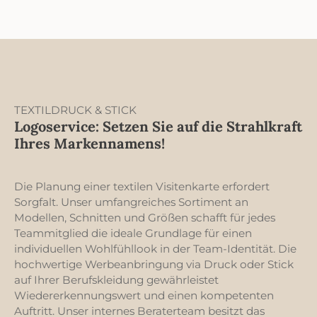
ausgelegt, allen
Mischung, bietet dieser
Ansprüchen eines
Holdall nicht nur
Golfers gerecht zu
Langlebigkeit, sondern
werden. Das
auch eine ansprechende
ergonomische
Optik. Der Holdall
Tragesystem sorgt für
verfügt über einen
optimalen Ausgleich und
abnehmbaren und
Komfort, mit
verstellbaren
gepolsterten
TEXTILDRUCK & STICK
Schultergurt mit Polster,
Schultergurten, die
der für zusätzlichen
Logoservice: Setzen Sie auf die Strahlkraft
maximalen Halt bieten,
Komfort sorgt, egal ob
Ihres Markennamens!
selbst wenn die Tasche
Sie ihn über der Schulter
voll beladen ist. Ein
oder in der Hand tragen.
innovatives Standsystem
Ein spezielles Schuhfach
garantiert Stabilität auf
Die Planung einer textilen Visitenkarte erfordert
hält Ihre Schuhe
dem Platz und
getrennt und sauber,
Sorgfalt. Unser umfangreiches Sortiment an
ermöglicht ein einfaches
während das Feuchtfach
Modellen, Schnitten und Größen schafft für jedes
Aufstellen. Die Tasche
ideal für nasse oder
verfügt über zahlreiche
Teammitglied die ideale Grundlage für einen
schmutzige
durchdacht gestaltete
individuellen Wohlfühllook in der Team-Identität. Die
Gegenstände ist. Im
Fächer und Taschen, die
Inneren finden Sie eine
hochwertige Werbeanbringung via Druck oder Stick
Ihre Golfausrüstung
praktische Innentasche
auf Ihrer Berufskleidung gewährleistet
sicher, organisiert und
für Wertsachen, die
leicht zugänglich
Wiedererkennungswert und einen kompetenten
zusätzlichen Schutz
aufbewahren. Jedes
Auftritt. Unser internes Beraterteam besitzt das
bietet. Die elastischen