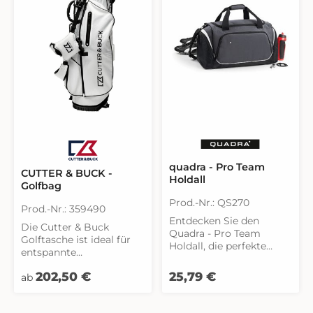
quadra - Pro Team
CUTTER & BUCK -
Holdall
Golfbag
Prod.-Nr.: QS270
Prod.-Nr.: 359490
Entdecken Sie den
Die Cutter & Buck
Quadra - Pro Team
Golftasche ist ideal für
Holdall, die perfekte
entspannte
Lösung für alle Ihre
Übungsrunden sowie für
Transportbedürfnisse.
Regulärer Preis:
Regulärer Preis:
202,50 €
25,79 €
den Wettkampf. Diese
ab
Hergestellt aus
Premium-Tasche ist
robustem 600d und
sorgfältig darauf
420d Polyester-