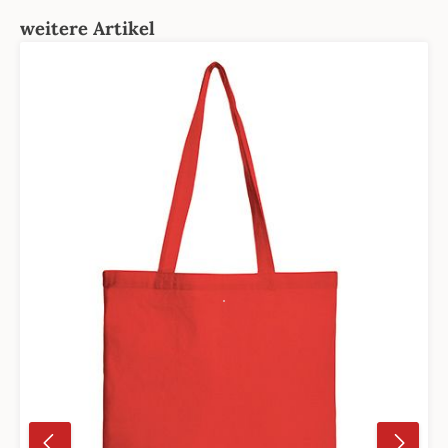
Produktgalerie überspringen
weitere Artikel