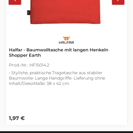
Halfar - Baumwolltasche mit langen Henkeln
Shopper Earth
Prod.-Nr.: HF15014.2
• Stylishe, praktische Tragetasche aus stabiler
Baumwolle• Lange Handgriffe• Lieferung ohne
Inhalt/DekoMaße: 38 x 42 cm
Regulärer Preis:
1,97 €