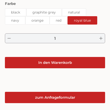
auswählen
Farbe
black
graphite grey
natural
navy
orange
red
royal blue
Produkt Anzahl: Gib den gewünschten Wert ein 
In den Warenkorb
zum Anfrageformular