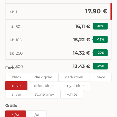
17,90 €
ab
1
16,11 €
ab
50
-10
%
15,22 €
ab
100
-15
%
14,32 €
ab
250
-20
%
13,43 €
ab
500
-25
%
auswählen
Farbe
black
dark grey
dark royal
navy
olive
orion blue
royal blue
silver
stone grey
white
auswählen
Größe
S/M
L/XL