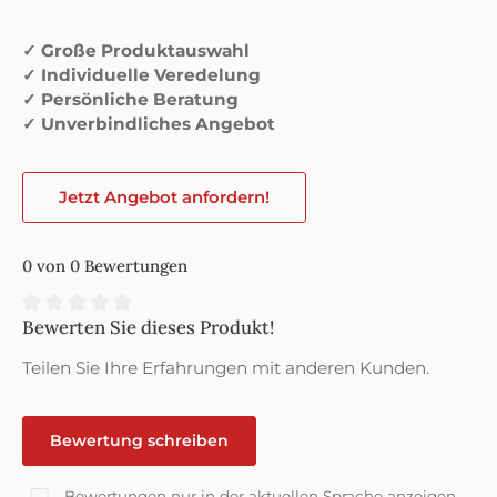
✓ Große Produktauswahl
✓ Individuelle Veredelung
✓ Persönliche Beratung
✓ Unverbindliches Angebot
Jetzt Angebot anfordern!
0 von 0 Bewertungen
Bewerten Sie dieses Produkt!
Durchschnittliche Bewertung von 0 von 5 Sternen
Teilen Sie Ihre Erfahrungen mit anderen Kunden.
Bewertung schreiben
Bewertungen nur in der aktuellen Sprache anzeigen.