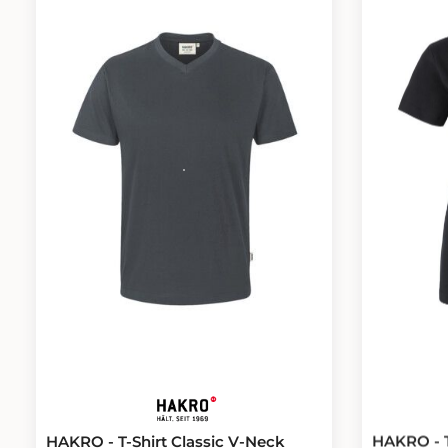
Flaglabel an der linken Seitennaht.
ultraschal
Geschlecht: Unisex Größe: 2XS -6XL
für höchst
Passform: Regular Fit Waschen: 40 ° C
gewebtes 
Gewicht: 180 g/m² Material: Single-
linken Seit
Jersey aus 100 % Baumwolle (Bio) , 180
Jersey aus
g/m² Eigenschaften:
meliert: 8
Einlaufvorbehandelt
Viskose)• 
Ausrüstung
Passform: R
OEKO-TEX
Waschtempe
3XL
HAKRO - T
HAKRO - T-Shirt Classic V-Neck