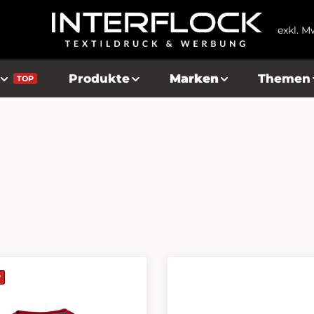
exkl. M
Produkte
Marken
Themen
TOP
P