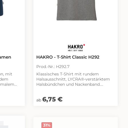
Damen
HAKRO - T-Shirt Classic H292
Prod.-Nr.: H292.7
en, mit
Klassisches T-Shirt mit rundem
ndem
Halsausschnitt, LYCRA®-verstärktem
chmalem
Halsbündchen und Nackenband.
Hergestellt aus feinem,
mittelschwerem Single-Jersey aus
Regulärer Preis:
6,75 €
ey aus
langstapeliger, gekämmter und
ab
 und
ringgesponnener Baumwolle.
e.
Gewebtes HAKRO Necklabel aus
 aus
hochwertigem Kettsatin mit weichen,
 weichen,
ultraschallgeschnittenen Bandkanten
31
%
andkanten
für höchsten Tragekomfort und