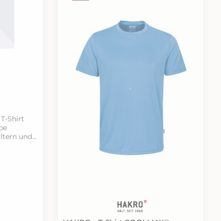
und
gewebtes HAKRO Flaglabel an der
an der
linken Seitennaht.• Material: Single-
 Single-
Jersey aus 100 % Baumwolle(ash
• Gewicht:
meliert: 98 % Baumwolle und 2 %
Viskose; grau meliert: 85 % Baumwolle
rm:
und 15 % Viskose)• Gewicht: 160 g/m²•
EKO-TEX®
Ausrüstung: einlaufvorbehandelt•
ratur: 60
Passform: Comfort Fit• Zertifikate:
OEKO-TEX® STANDARD 100•
Waschtemperatur: 60 °C• Größen: XS-
3XL (ausgewählte Farben bis 6XL
erhältlich)
T-Shirt
be
ltern und
gen,
bündchen
nder im
ler Single-
HAKRO - T-Shirt COOLMAX®