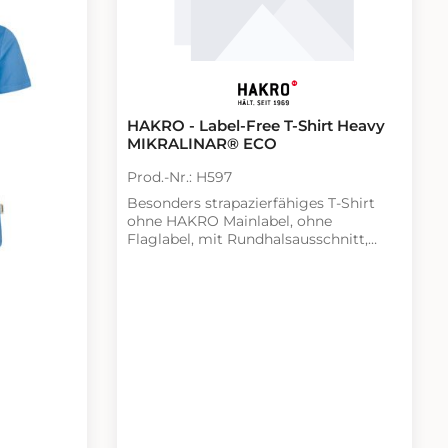
HAKRO - Label-Free T-Shirt Heavy
MIKRALINAR® ECO
Prod.-Nr.: H597
Besonders strapazierfähiges T-Shirt
ohne HAKRO Mainlabel, ohne
Flaglabel, mit Rundhalsausschnitt,
Halsbündchen und Nackenband.
Leasingkoller zur einfachen
Kennzeichnung in der gewerblichen
Wäscherei und Aufhängebänder im
Saum. Schwerer, besonders
pflegeleichter und funktioneller Single-
Jersey aus MIKRALINAR® ECO, dem
HAKRO Performance-Materialmix aus
Baumwolle und GRS-zertifiziertem,
recyceltem Polyester. Lockere
Passform: Comfort