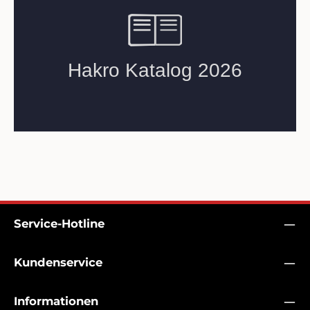
auch als Damenmodell.
Passform: Regular Fit.
Normale Passform:
MaterialSatin (Gewebe)
Regular Fit.
aus 74 % Polyester
MaterialSatin (Gewebe)
(recycelt), 21 %
aus 74 % Polyester
Baumwolle (bio) und 5 %
(recycelt), 21 %
Elastolefin (XLANCE®),
Baumwolle (bio) und 5 %
Besatz aus 100 %
Elastolefin (XLANCE®),
CORDURA®
Besatz aus 100 %
CORDURA®
Service-Hotline
Kundenservice
Informationen