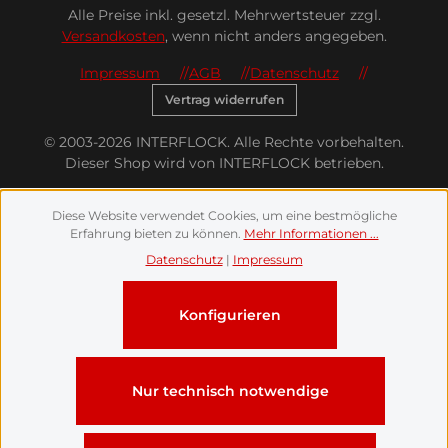
Alle Preise inkl. gesetzl. Mehrwertsteuer zzgl.
Versandkosten
, wenn nicht anders angegeben.
Impressum
AGB
Datenschutz
Vertrag widerrufen
© 2003-2026 INTERFLOCK. Alle Rechte vorbehalten.
Dieser Shop wird von INTERFLOCK betrieben.
Diese Website verwendet Cookies, um eine bestmögliche
Erfahrung bieten zu können.
Mehr Informationen ...
Datenschutz
|
Impressum
Konfigurieren
Nur technisch notwendige