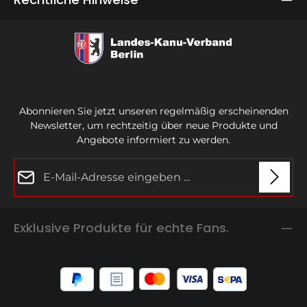
Abonnieren Sie jetzt unseren regelmäßig erscheinenden
Newsletter, um rechtzeitig über neue Produkte und
Angebote informiert zu werden.
E-Mail-Adresse*
Datenschutz
Die mit einem Stern (*) markierten Felder sind
Exklusive Produkte für echte Fans.
Ich habe die
Datenschutzbestimmungen
zur Kenntnis
Pflichtfelder.
genommen und die
AGB
gelesen und bin mit ihnen
Um weiterzugehen, geben Sie die oben abgebildeten
einverstanden.
*
Zeichen ein
*