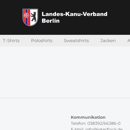
T-Shirts
Poloshirts
Sweatshirts
Jacken
A
Kommunikation
Telefon: 038392/66386-0
E-Mail: info@interflock.de