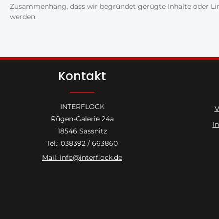
Zusammenhang, dass wir begründet gerügte Inhalte oder Lin
werden.
Kontakt
INTERFLOCK
V
Rügen-Galerie 24a
I
18546 Sassnitz
Tel.: 038392 / 663860
Mail: info@interflock.de