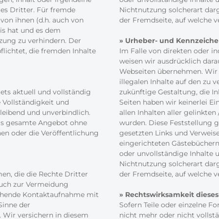
es Dritter. Für fremde
Nichtnutzung solcherart darg
 von ihnen (d.h. auch von
der Fremdseite, auf welche 
nis hat und es dem
zung zu verhindern. Der
» Urheber- und Kennzeiche
lichtet, die fremden Inhalte
Im Falle von direkten oder i
weisen wir ausdrücklich darau
Webseiten übernehmen. Wir e
illegalen Inhalte auf den zu 
ets aktuell und vollständig
zukünftige Gestaltung, die I
 Vollständigkeit und
Seiten haben wir keinerlei Ei
bleibend und unverbindlich.
allen Inhalten aller gelinkte
 das gesamte Angebot ohne
wurden. Diese Feststellung gi
en oder die Veröffentlichung
gesetzten Links und Verweise
eingerichteten Gästebüchern, 
oder unvollständige Inhalte 
Nichtnutzung solcherart darg
n, die die Rechte Dritter
der Fremdseite, auf welche 
 auch zur Vermeidung
gehende Kontaktaufnahme mit
» Rechtswirksamkeit diese
Sinne der
Sofern Teile oder einzelne F
 Wir versichern in diesem
nicht mehr oder nicht vollstä