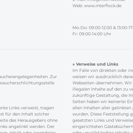
Web: www.interflock.de
Mo-Do: 09:00-12:00 & 13:00-17
Fr: 09:00-14:00 Uhr
» Verweise und Links
Im Falle von direkten oder i
aucherangelegenheiten. Zur
weisen wir ausdrücklich darau
braucherschlichtungsstelle
Webseiten übernehmen. Wir e
illegalen Inhalte auf den zu 
zukünftige Gestaltung, die I
Seiten haben wir keinerlei Ei
nte Links verweist, tragen
allen Inhalten aller gelinkte
t für den Inhalt solcher
wurden. Diese Feststellung gi
ebsite des Herausgebers ohne
gesetzten Links und Verweise
nks angelinkt werden. Der
eingerichteten Gästebüchern, 
en, Inhalt oder irgendeine
oder unvollständige Inhalte 