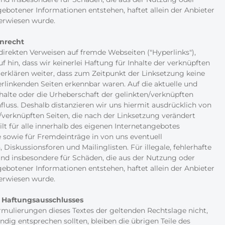
ebotener Informationen entstehen, haftet allein der Anbieter
verwiesen wurde.
nrecht
ndirekten Verweisen auf fremde Webseiten ("Hyperlinks"),
f hin, dass wir keinerlei Haftung für Inhalte der verknüpften
rklären weiter, dass zum Zeitpunkt der Linksetzung keine
verlinkenden Seiten erkennbar waren. Auf die aktuelle und
nhalte oder die Urheberschaft der gelinkten/verknüpften
nfluss. Deshalb distanzieren wir uns hiermit ausdrücklich von
n /verknüpften Seiten, die nach der Linksetzung verändert
lt für alle innerhalb des eigenen Internetangebotes
 sowie für Fremdeinträge in von uns eventuell
Diskussionsforen und Mailinglisten. Für illegale, fehlerhafte
und insbesondere für Schäden, die aus der Nutzung oder
ebotener Informationen entstehen, haftet allein der Anbieter
verwiesen wurde.
s Haftungsausschlusses
ormulierungen dieses Textes der geltenden Rechtslage nicht,
ndig entsprechen sollten, bleiben die übrigen Teile des