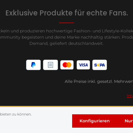
Exklusive Produkte für echte Fans.
keln und produzieren hochwertige Fashion- und Lifestyle-Kollek
ommunity begeistern und deine Marke nachhaltig stärken. Produ
Demand, geliefert deutschlandweit.
Alle Preise inkl. gesetzl. Mehrwer
Im
bieten zu können.
Konfigurieren
Nur