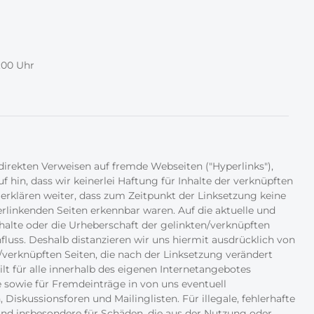
:00 Uhr
ndirekten Verweisen auf fremde Webseiten ("Hyperlinks"),
f hin, dass wir keinerlei Haftung für Inhalte der verknüpften
rklären weiter, dass zum Zeitpunkt der Linksetzung keine
verlinkenden Seiten erkennbar waren. Auf die aktuelle und
nhalte oder die Urheberschaft der gelinkten/verknüpften
nfluss. Deshalb distanzieren wir uns hiermit ausdrücklich von
n /verknüpften Seiten, die nach der Linksetzung verändert
lt für alle innerhalb des eigenen Internetangebotes
 sowie für Fremdeinträge in von uns eventuell
Diskussionsforen und Mailinglisten. Für illegale, fehlerhafte
und insbesondere für Schäden, die aus der Nutzung oder