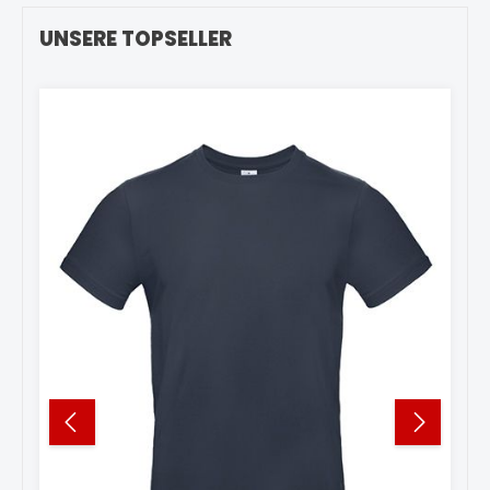
Produktgalerie überspringen
UNSERE TOPSELLER
11
%