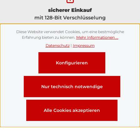
sicherer Einkauf
mit 128-Bit Verschlüsselung
Diese Website verwendet Cookies, um eine bestmögliche
Erfahrung bieten zu können.
Mehr Informationen ...
Datenschutz
|
Impressum
HERZLICH WILLKOMMEN IM OFFIZIELLEN
Konfigurieren
VEREINSSHOP
DES WANNSEER KANU CLUBS
Nur technisch notwendige
Alle Cookies akzeptieren